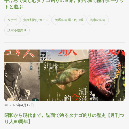
手ぶらで楽しむタナゴ釣りの世界。釣り堀で極小ターゲッ
集
トと遊ぶ
部
お
タナゴ
魚種別釣りガイド
管理釣り場・釣り堀
淡水の釣り
す
🏆
›
す
淡水小物釣り
め
釣
り
具
メ
デ
ィ
ア
Basser
🐟
（バ
ス釣り）
2026年4月12日
Northanglers
❄️
（北
海道）
昭和から現代まで。誌面で辿るタナゴ釣りの歴史【月刊つ
り人80周年】
月