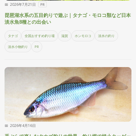
2026年7月21日
PR
探
す・
琵琶湖水系の五目釣りで遊ぶ｜タナゴ・モロコ類など日本
調べ
淡水魚8種との出会い
る
目
タナゴ
全国おすすめ釣り場
滋賀
ホンモロコ
淡水の釣り
的
か
🎣
›
淡水小物釣り
PR
ら
探
す
全
国
お
す
📍
›
す
め
釣
り
場
2026年4月16日
編