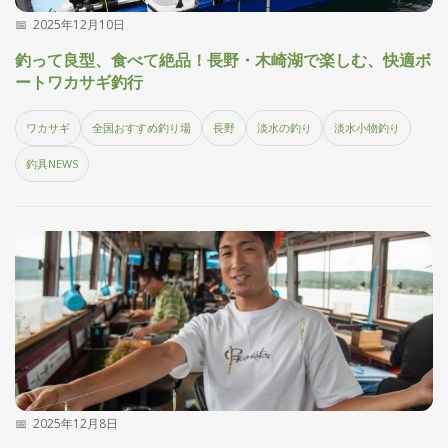
2025年12月10日
釣って良型、食べて絶品！長野・木崎湖で楽しむ、快適ボ
ートワカサギ釣行
ワカサギ
全国おすすめ釣り場
長野
淡水の釣り
淡水小物釣り
釣具NEWS
2025年12月8日