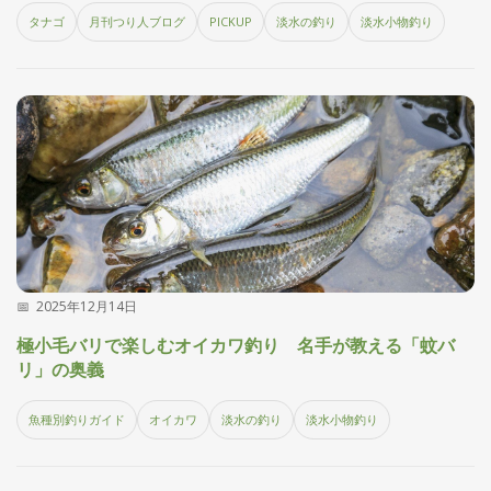
刊
タナゴ
月刊つり人ブログ
PICKUP
淡水の釣り
淡水小物釣り
つ
り
📖
人
ブ
ロ
グ
2025年12月14日
お
極小毛バリで楽しむオイカワ釣り 名手が教える「蚊バ
問
リ」の奥義
い
合
魚種別釣りガイド
オイカワ
淡水の釣り
淡水小物釣り
わ
せ