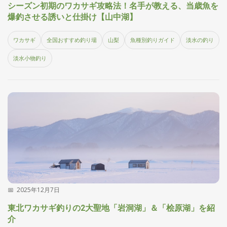
シーズン初期のワカサギ攻略法！名手が教える、当歳魚を
爆釣させる誘いと仕掛け【山中湖】
ワカサギ
全国おすすめ釣り場
山梨
魚種別釣りガイド
淡水の釣り
淡水小物釣り
2025年12月7日
東北ワカサギ釣りの2大聖地「岩洞湖」＆「桧原湖」を紹
介