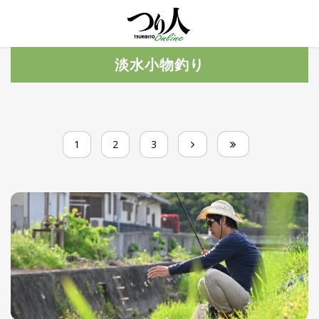
MENU
トレ
淡水小物釣り
ン
ド・
最新
新
着
UP
記
1
2
3
事
ラ
ン
キ
No.1
ン
グ
釣具
HOT
NEWS