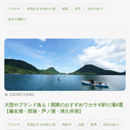
ワカサギ
全国おすすめ釣り場
福島
岩手
淡水の釣り
淡水小物釣り
2025年12月6日
大型やブランド魚も！関東のおすすめワカサギ釣り場4選
【榛名湖・西湖・芦ノ湖・津久井湖】
ワカサギ
全国おすすめ釣り場
神奈川
山梨
群馬
淡水の釣り