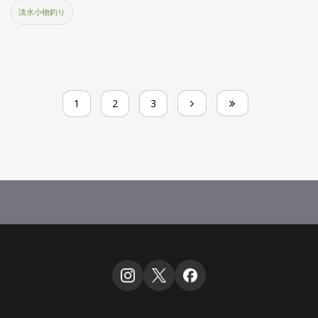
淡水小物釣り
1
2
3