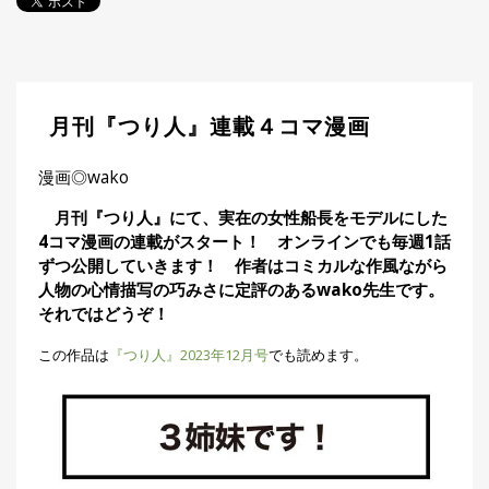
探
す・
調べ
る
目
月刊『つり人』連載４コマ漫画
的
か
🎣
›
ら
漫画◎wako
探
月刊『つり人』にて、実在の女性船長をモデルにした
す
4コマ漫画の連載がスタート！ オンラインでも毎週1話
ずつ公開していきます！ 作者はコミカルな作風ながら
全
人物の心情描写の巧みさに定評のあるwako先生です。
国
お
それではどうぞ！
す
📍
›
す
この作品は
『つり人』2023年12月号
でも読めます。
め
釣
り
場
編