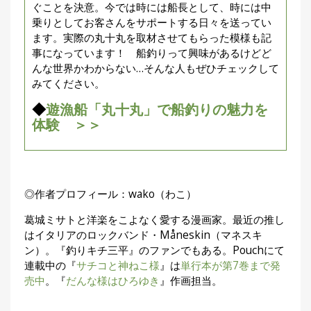
ぐことを決意。今では時には船長として、時には中
乗りとしてお客さんをサポートする日々を送ってい
ます。実際の丸十丸を取材させてもらった模様も記
事になっています！ 船釣りって興味があるけどど
んな世界かわからない…そんな人もぜひチェックして
みてください。
◆
遊漁船「丸十丸」で船釣りの魅力を
体験 ＞＞
◎作者プロフィール：wako（わこ）
葛城ミサトと洋楽をこよなく愛する漫画家。最近の推し
はイタリアのロックバンド・Måneskin（マネスキ
ン）。『釣りキチ三平』のファンでもある。Pouchにて
連載中の『
サチコと神ねこ様
』は
単行本が第7巻まで発
売中
。『
だんな様はひろゆき
』作画担当。