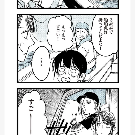
刊
つ
り
📖
人
ブ
ロ
グ
お
問
い
合
わ
せ