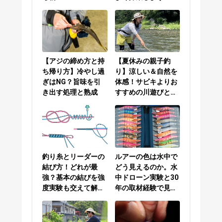
【アジの締め方と持
【夏休みの親子釣
ち帰り方】冷やし過
り】涼しい＆自然を
ぎはNG？旨味を引
体感！サビキよりお
き出す処理と熟成
すすめの川遊びと
は？
釣り糸とリーダーの
ルアーの色は水中で
結び方！どれが最
どう見えるのか。水
強？基本の結びを強
中ドローン実験と30
度実験も交えて解説
年の取材経験で見え
／PEラインとリーダ
てきた答え
ーの結び方編