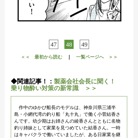
47
48
49
＜＜ 最初から読む
｜
一覧ページへ ＞＞
◆関連記事！：
製薬会社会長に聞く！
乗り物酔い対策の新常識 ＞＞
作中のゆかぴ船長のモデルは、神奈川県三浦半
島・小網代湾の釣り船「丸十丸」で働く小菅結香さ
んです。幼少期はお姉さんの綾香さんとともに名物
釣り姉妹として家業を見つめていた結香さん。一時
はキャバクラで働いていましたが、ある日家業を継