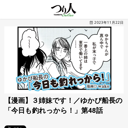
MENU
2023年11月22日
トレ
ン
ド・
最新
新
着
UP
記
事
ラ
ン
キ
No.1
ン
グ
【漫画】３姉妹です！／ゆかぴ船長の
「今日も釣れっから！」第48話
釣具
HOT
NEWS