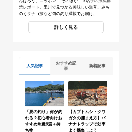
んばろう、ニッポン！ そのほか、３名手の渓流解
禁レポート、里川で見つかる美味しい道草、みち
のくタナゴ旅など旬の釣り満載でお届け。
詳しく見る
おすすめ記
人気記事
新着記事
事
「夏の釣り」何が釣
【カブトムシ・クワ
れる？初心者向けお
ガタの捕まえ方】バ
すすめ魚種9選＋持
ナナトラップで効率
ち物
よく採集しよう