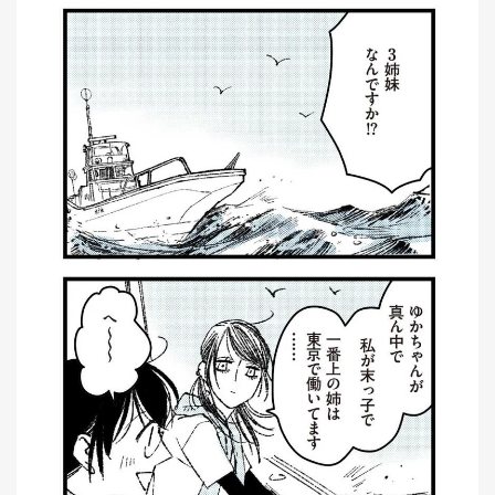
集
部
お
す
🏆
›
す
め
釣
り
具
メ
デ
ィ
ア
Basser
🐟
（バ
ス釣り）
Northanglers
❄️
（北
海道）
月